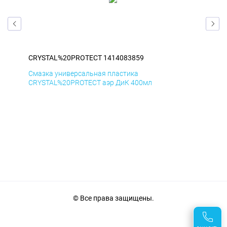
CRYSTAL%20PROTECT 1414083859
CR
Смазка универсальная пластика
Сма
CRYSTAL%20PROTECT аэр ДиК 400мл
CRY
© Все права защищены.