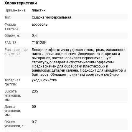
Характеристики
Применение:
пластик
Тип:
Смазка универсальная
Форма
аэрозоль
выпуска:
Объём, л:
0.4
EAN-13:
T10125K
Расширенное
Быстро и эффективно удаляет пыль, грязь, масляные и
описание:
никотиновые загрязнения. Защищает от старения и
выгорания, восстанавливает первоначальную
структуру, обладает антистатическим эффектом.
Предназначен для обработки пластиковых и
виниловых деталей салона. Подходит для молдингов и
бамперов. Обладает приятным ароматом клубники.
Товарная
уход и очистка
группа:
Высота
235
упаковки,
мм:
Длина
50
упаковки,
мм:
Объем
0.7
упаковки, л: